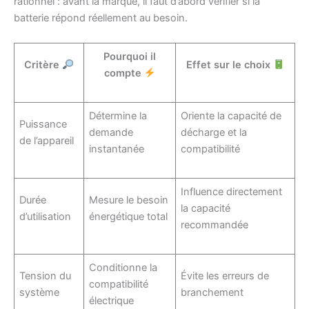
rationnel : avant la marque, il faut d’abord vérifier si la
batterie répond réellement au besoin.
Pourquoi il
Critère
Effet sur le choix
compte
Détermine la
Oriente la capacité de
Puissance
demande
décharge et la
de l’appareil
instantanée
compatibilité
Influence directement
Durée
Mesure le besoin
la capacité
d’utilisation
énergétique total
recommandée
Conditionne la
Tension du
Évite les erreurs de
compatibilité
système
branchement
électrique