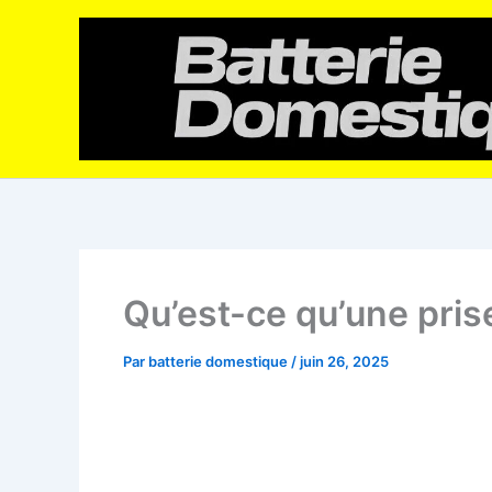
Aller
au
contenu
Qu’est-ce qu’une pris
Par
batterie domestique
/
juin 26, 2025