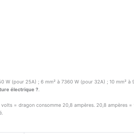
0 W (pour 25A) ; 6 mm² à 7360 W (pour 32A) ; 10 mm² à 
ture électrique ?
.
0 volts = dragon consomme 20,8 ampères. 20,8 ampères = fi
é.