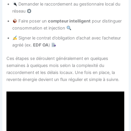
Demander le raccordement au gestionnaire local du
réseau
Faire poser un
compteur intelligent
pour distinguer
consommation et injection
Signer le contrat d’obligation d’achat avec l’acheteur
agréé (ex.
EDF OA
)
Ces étapes se déroulent généralement en quelques
semaines à quelques mois selon la complexité du
raccordement et les délais locaux. Une fois en place, la
revente énergie devient un flux régulier et simple à suivre.