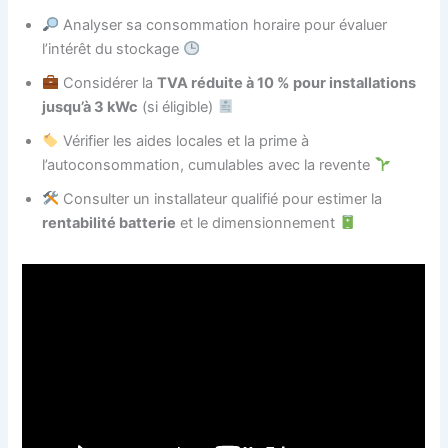
Analyser sa consommation horaire pour évaluer
l’intérêt du stockage
Considérer la
TVA réduite à 10 % pour installations
jusqu’à 3 kWc
(si éligible)
Vérifier les aides locales et la prime à
l’autoconsommation, cumulables avec la revente
Consulter un installateur qualifié pour estimer la
rentabilité batterie
et le dimensionnement