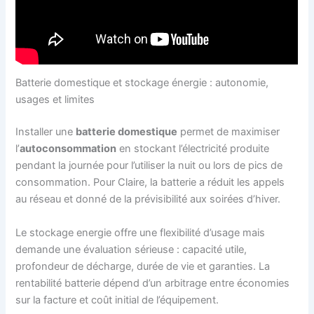
Batterie domestique et stockage énergie : autonomie,
usages et limites
Installer une
batterie domestique
permet de maximiser
l’
autoconsommation
en stockant l’électricité produite
pendant la journée pour l’utiliser la nuit ou lors de pics de
consommation. Pour Claire, la batterie a réduit les appels
au réseau et donné de la prévisibilité aux soirées d’hiver.
Le stockage energie offre une flexibilité d’usage mais
demande une évaluation sérieuse : capacité utile,
profondeur de décharge, durée de vie et garanties. La
rentabilité batterie dépend d’un arbitrage entre économies
sur la facture et coût initial de l’équipement.