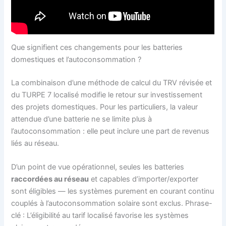
Que signifient ces changements pour les batteries
domestiques et l’autoconsommation ?
La combinaison d’une méthode de calcul du TRV révisée et
du TURPE 7 localisé modifie le retour sur investissement
des projets domestiques. Pour les particuliers, la valeur
attendue d’une batterie ne se limite plus à
l’autoconsommation : elle peut inclure une part de revenus
liés au réseau.
D’un point de vue opérationnel, seules les batteries
raccordées au réseau
et capables d’importer/exporter
sont éligibles — les systèmes purement en courant continu
couplés à l’autoconsommation solaire sont exclus. Phrase-
clé : L’éligibilité au tarif localisé favorise les systèmes