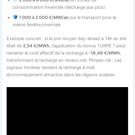
consommation hivernale (décharge aux pics)
1 000 à 2 000 €/MW/an
sur le transport pour la
même fenêtre hivernale
Exemple concret : si le prix moyen day-ahead à 14h en été
était de
2,54 €/MWh
, l’application du bonus TURPE 7 peut
ramener le coût effectif de la recharge à
-16,46 €/MWh
,
transformant la recharge en revenu net. Phrase-clé : Les
signaux horaires rendent la recharge à midi
économiquement attractive dans les régions solaires.