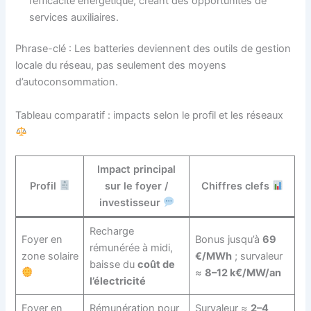
l’efficacité énergétique, créant des opportunités de
services auxiliaires.
Phrase-clé : Les batteries deviennent des outils de gestion
locale du réseau, pas seulement des moyens
d’autoconsommation.
Tableau comparatif : impacts selon le profil et les réseaux
Impact principal
Profil
sur le foyer /
Chiffres clefs
investisseur
Recharge
Foyer en
Bonus jusqu’à
69
rémunérée à midi,
zone solaire
€/MWh
; survaleur
baisse du
coût de
≈
8–12 k€/MW/an
l’électricité
Foyer en
Rémunération pour
Survaleur ≈
2–4